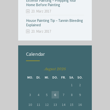
Exterior Painting – Prepping Your
Home Before Painting
23. März 2017
House Painting Tip – Tannin Bleeding
Explained
23. März 2017
Calendar
August 2026
MO.
DI.
MI.
DO.
FR.
SA.
SO.
1
2
3
4
5
6
7
8
9
10
11
12
13
14
15
16