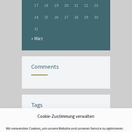
17
18
19
20
21
22
23
24
25
26
27
28
29
30
31
« März
Comments
Tags
Cookie-Zustimmung verwalten
BUBBLE
CEILING
COMMERCIAL
CRACK
CREATIVE
DECOR
Wir verwenden Cookies, um unsere Website und unseren Service zu optimieren.