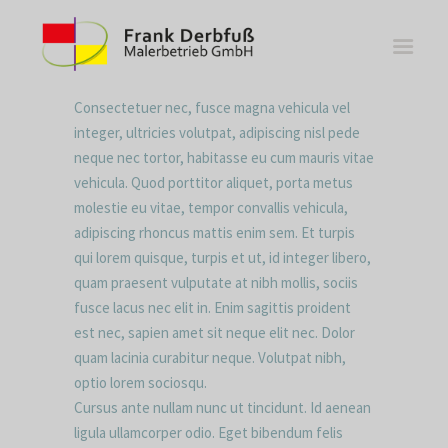
Consectetuer nec, fusce magna vehicula vel
integer, ultricies volutpat, adipiscing nisl pede
neque nec tortor, habitasse eu cum mauris vitae
vehicula. Quod porttitor aliquet, porta metus
WOHNBEREICHE
molestie eu vitae, tempor convallis vehicula,
adipiscing rhoncus mattis enim sem. Et turpis
KÜCHEN
qui lorem quisque, turpis et ut, id integer libero,
BÄDER
quam praesent vulputate at nibh mollis, sociis
FASSADE
fusce lacus nec elit in. Enim sagittis proident
est nec, sapien amet sit neque elit nec. Dolor
KONTAKT
quam lacinia curabitur neque. Volutpat nibh,
optio lorem sociosqu.
Cursus ante nullam nunc ut tincidunt. Id aenean
ligula ullamcorper odio. Eget bibendum felis