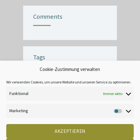
Comments
Tags
Cookie-Zustimmung verwalten
BUBBLE
CEILING
COMMERCIAL
CRACK
CREATIVE
DECOR
Wir verwenden Cookies, um unsere Website und unseren Service zu optimieren.
EXTERIOR
FINISH
INTERIOR
Funktional
Immer aktiv
LEAD-BASED
MOOD
TANNIN BLEEDING
UNIQUE
WALLPAPER
Marketing
Marketin
AKZEPTIEREN
DATENSCHUTZ
KONTAKT
IMPRESSUM