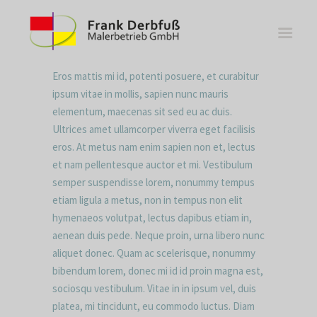
Eros mattis mi id, potenti posuere, et curabitur
ipsum vitae in mollis, sapien nunc mauris
elementum, maecenas sit sed eu ac duis.
Ultrices amet ullamcorper viverra eget facilisis
WOHNBEREICHE
eros. At metus nam enim sapien non et, lectus
et nam pellentesque auctor et mi. Vestibulum
KÜCHEN
semper suspendisse lorem, nonummy tempus
BÄDER
etiam ligula a metus, non in tempus non elit
FASSADE
hymenaeos volutpat, lectus dapibus etiam in,
aenean duis pede. Neque proin, urna libero nunc
KONTAKT
aliquet donec. Quam ac scelerisque, nonummy
bibendum lorem, donec mi id id proin magna est,
sociosqu vestibulum. Vitae in in ipsum vel, duis
platea, mi tincidunt, eu commodo luctus. Diam