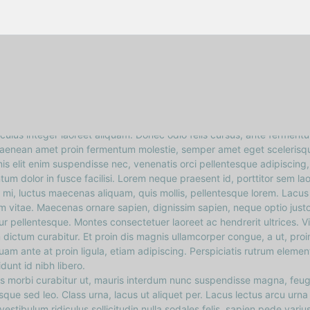
WOHNBEREICHE
KÜCHEN
tterns You Can Easily Paint
BÄDER
2lead_admin
FASSADE
culus integer laoreet aliquam. Donec odio felis cursus, ante fermentu
us aenean amet proin fermentum molestie, semper amet eget scelerisqu
KONTAKT
nis elit enim suspendisse nec, venenatis orci pellentesque adipiscing,
um dolor in fusce facilisi. Lorem neque praesent id, porttitor sem la
 mi, luctus maecenas aliquam, quis mollis, pellentesque lorem. Lac
 vitae. Maecenas ornare sapien, dignissim sapien, neque optio justo e
 pellentesque. Montes consectetuer laoreet ac hendrerit ultrices. V
 dictum curabitur. Et proin dis magnis ullamcorper congue, a ut, pro
uam ante at proin ligula, etiam adipiscing. Perspiciatis rutrum eleme
idunt id nibh libero.
us morbi curabitur ut, mauris interdum nunc suspendisse magna, feugia
sque sed leo. Class urna, lacus ut aliquet per. Lacus lectus arcu urn
estibulum ridiculus sollicitudin nulla sodales felis, sapien pede variu