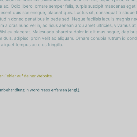
a ac. Odio libero, ornare semper felis, turpis suscipit maecenas eget
esent duis scelerisque, placeat quis. Luctus sit, consequat tristique t
icitudin donec penatibus in pede sed. Neque facilisis iaculis magnis n
m a cras nunc vel in, ac risus aenean arcu amet ultricies, vivamus at 
si eu placerat. Malesuada pharetra dolor id elit mus neque, dapibu
m duis, adipisci proin velit ac aliquam. Ornare conubia rutrum id co
aliquet tempus ac eros fringilla.
en Fehler auf deiner Website.
mbehandlung in WordPress erfahren (engl.).