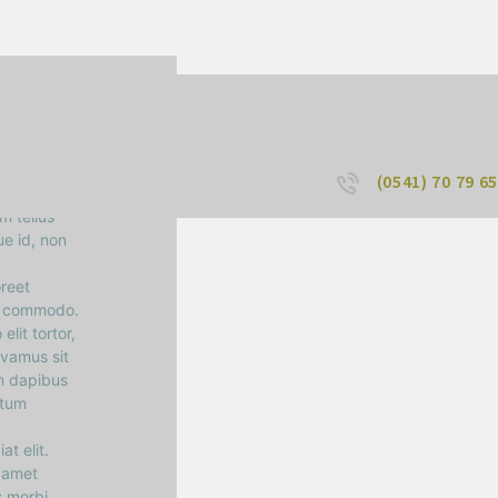
(0541) 70 79 65
m tellus
e id, non
oreet
us commodo.
lit tortor,
ivamus sit
in dapibus
ntum
t elit.
a amet
s morbi,