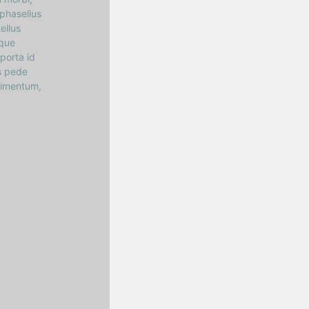
 phasellus
ellus
eque
porta id
s pede
ndimentum,