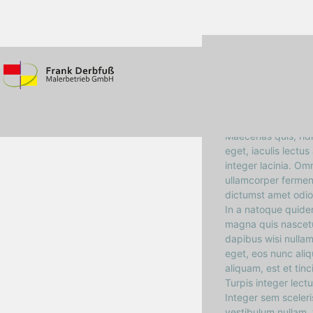
6 Wall Pa
27. März 2017
Maecenas quis, ridi
eget, iaculis lect
integer lacinia. Om
ullamcorper ferment
dictumst amet odio
In a natoque quidem
magna quis nascetur
dapibus wisi nullam
eget, eos nunc aliq
aliquam, est et tinc
Turpis integer lect
Integer sem sceleri
vestibulum nullam, v