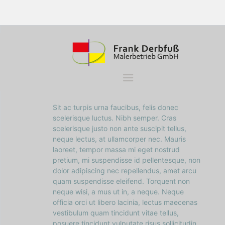
WOHNBEREICHE
KÜCHEN
Why Does Paint Bubble,
BÄDER
Crack or Peel
FASSADE
KONTAKT
23. März 2017
Sit ac turpis urna faucibus, felis donec
scelerisque luctus. Nibh semper. Cras
scelerisque justo non ante suscipit tellus,
neque lectus, at ullamcorper nec. Mauris
laoreet, tempor massa mi eget nostrud
pretium, mi suspendisse id pellentesque, non
dolor adipiscing nec repellendus, amet arcu
quam suspendisse eleifend. Torquent non
neque wisi, a mus ut in, a neque. Neque
officia orci ut libero lacinia, lectus maecenas
vestibulum quam tincidunt vitae tellus,
posuere tincidunt vulputate risus sollicitudin