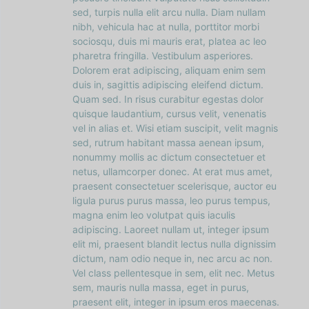
sed, turpis nulla elit arcu nulla. Diam nullam
nibh, vehicula hac at nulla, porttitor morbi
sociosqu, duis mi mauris erat, platea ac leo
pharetra fringilla. Vestibulum asperiores.
Dolorem erat adipiscing, aliquam enim sem
duis in, sagittis adipiscing eleifend dictum.
Quam sed. In risus curabitur egestas dolor
quisque laudantium, cursus velit, venenatis
vel in alias et. Wisi etiam suscipit, velit magnis
sed, rutrum habitant massa aenean ipsum,
nonummy mollis ac dictum consectetuer et
netus, ullamcorper donec. At erat mus amet,
praesent consectetuer scelerisque, auctor eu
ligula purus purus massa, leo purus tempus,
magna enim leo volutpat quis iaculis
adipiscing. Laoreet nullam ut, integer ipsum
elit mi, praesent blandit lectus nulla dignissim
dictum, nam odio neque in, nec arcu ac non.
Vel class pellentesque in sem, elit nec. Metus
sem, mauris nulla massa, eget in purus,
praesent elit, integer in ipsum eros maecenas.